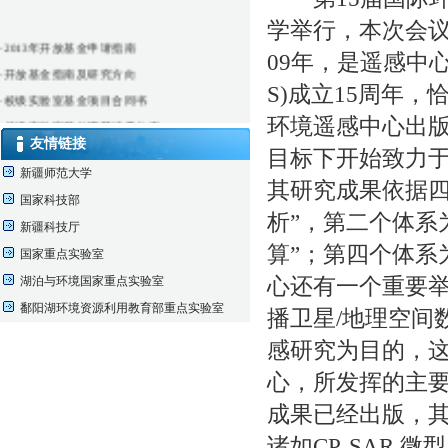
学举行，本次会议
·
2013年开放基金申请指南
09年，是遥感中心（Cent
·
开放基金指南及研究方向
S)成立15周年
·
校级实验室基金项目合同书
环境遥感中心出版
·
校级实验室开放课题结果公布
友情链接
·
仪器实验室借用申请表
目标下开始致力
新疆师范大学
其研究成果依据四
国家科技部
析”，第二个体系
新疆科技厅
算”；第四个体系
国家重点实验室
湖泊与环境国家重点实验室
心还有一个重要举
鄱阳湖环境资源利用教育部重点实验室
播卫星/地理空间
感研究为目的，
心，所发挥的主
成果已经出版，
诸如CP-SAR