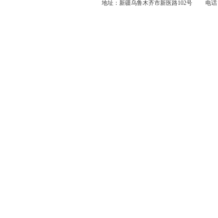
地址：新疆乌鲁木齐市新医路102号 电话：0991-